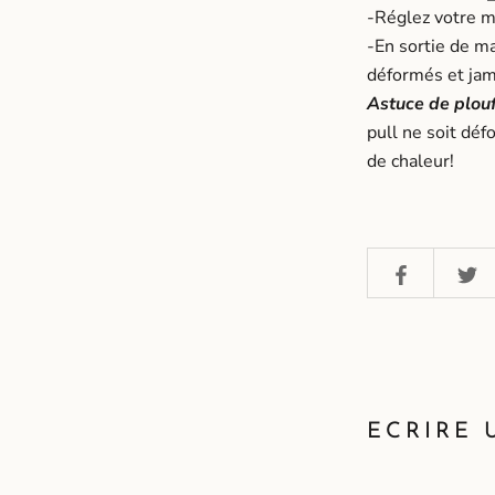
-Réglez votre 
-En sortie de ma
déformés et jama
Astuce de plou
pull ne soit déf
de chaleur!
ECRIRE