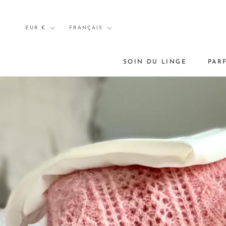
Aller
au
Devise
Langue
EUR €
FRANÇAIS
contenu
SOIN DU LINGE
PAR
PAR