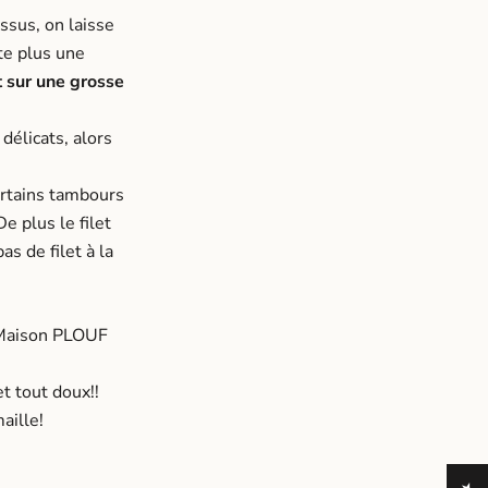
ssus, on laisse
te plus une
t sur une grosse
délicats, alors
ertains tambours
e plus le filet
pas de filet à la
Maison PLOUF
t tout doux!!
aille!