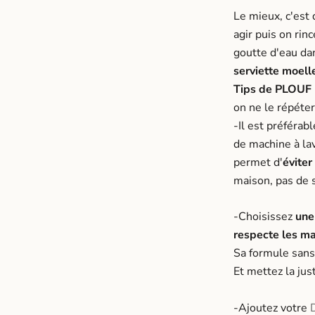
Le mieux, c'est
agir puis on rin
goutte d'eau dan
serviette moell
Tips de PLOUF 
on ne le répéte
-Il est préférab
de machine à lav
permet d'
éviter
maison, pas de 
-Choisissez
une
respecte les ma
Sa formule sans
Et mettez la jus
-Ajoutez votre