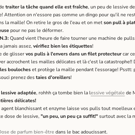
 de
traiter la tâche quand elle est fraîche
, un peu de lessive de
ce! Attention on n'essore pas comme un dingo pour qu'il ne res
s la maille! On retire le gros de l'eau et on met
son pull à pla
euse
pour ne pas le déformer.
N.3:
Quand vient l'heure de faire tourner une machine de pulls 
ra jamais assez,
vérifiez bien les étiquettes
!
le de glisser
vos pulls à l'envers dans un
filet protecteur
car c
er accrochent les mailles délicates et là c'est la catastrophe!! D
 les bouloches
et protège la maille pendant l'essorage!
Psstt: 
souci prenez des
taies d'oreillers
!
 lessive adaptée
, rohhh ça tombe bien la l
essive végétale
de 
tières délicates!
 agent blanchissant et enzyme laisse vos pulls tout moelleux e
te dose de lessive,
"un peu, un peu ça suffit!"
surtout avec la m
Dose de parfum bien-être
dans le bac adoucissant.